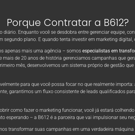
Porque Contratar a B612?
diário. Enquanto você se desdobra entre gerenciar equipe, con
em segundo plano. E quando tenta investir em marketing digital
omos apenas mais uma agência – somos
especialistas em transf
de mais de 20 anos de história gerenciamos campanhas que ger
primeiro mês, desenvolvemos um sistema próprio de gestão que
velmente para que você possa focar no que realmente importa: 
nte, garantimos um fluxo consistente de leads qualificados par
rir como fazer o marketing funcionar, você já estará colhendo
to esperando – a B612 é a parceira que vai impulsionar seu neg
os transformar suas campanhas em uma verdadeira máquina de