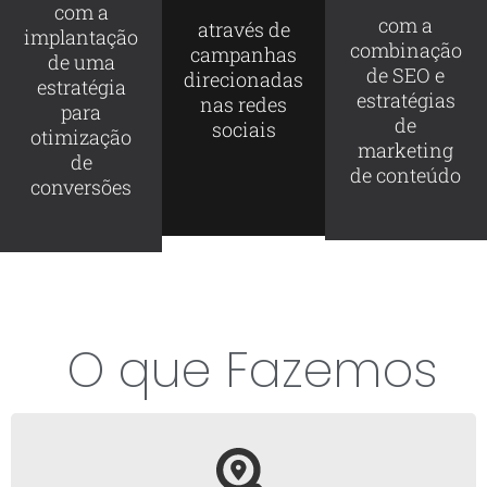
com a
com a
através de
implantação
combinação
campanhas
de uma
de SEO e
direcionadas
estratégia
estratégias
nas redes
para
de
sociais
otimização
marketing
de
de conteúdo
conversões
O que Fazemos