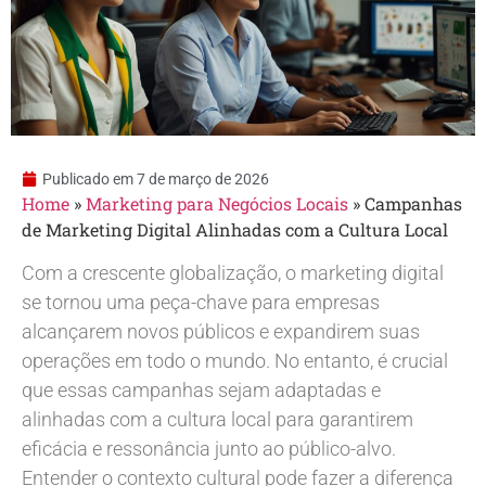
Publicado em
7 de março de 2026
Home
»
Marketing para Negócios Locais
»
Campanhas
de Marketing Digital Alinhadas com a Cultura Local
Com a crescente globalização, o marketing digital
se tornou uma peça-chave para empresas
alcançarem novos públicos e expandirem suas
operações em todo o mundo. No entanto, é crucial
que essas campanhas sejam adaptadas e
alinhadas com a cultura local para garantirem
eficácia e ressonância junto ao público-alvo.
Entender o contexto cultural pode fazer a diferença