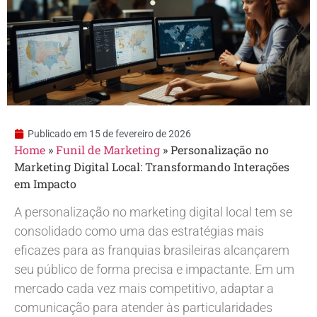
Publicado em
15 de fevereiro de 2026
Home
»
Funil de Marketing
»
Personalização no
Marketing Digital Local: Transformando Interações
em Impacto
A personalização no marketing digital local tem se
consolidado como uma das estratégias mais
eficazes para as franquias brasileiras alcançarem
seu público de forma precisa e impactante. Em um
mercado cada vez mais competitivo, adaptar a
comunicação para atender às particularidades