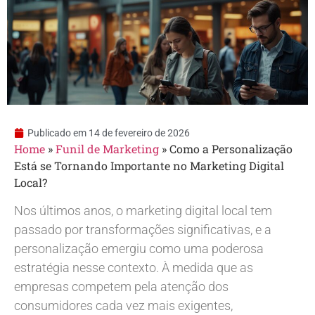
Publicado em
14 de fevereiro de 2026
Home
»
Funil de Marketing
»
Como a Personalização
Está se Tornando Importante no Marketing Digital
Local?
Nos últimos anos, o marketing digital local tem
passado por transformações significativas, e a
personalização emergiu como uma poderosa
estratégia nesse contexto. À medida que as
empresas competem pela atenção dos
consumidores cada vez mais exigentes,