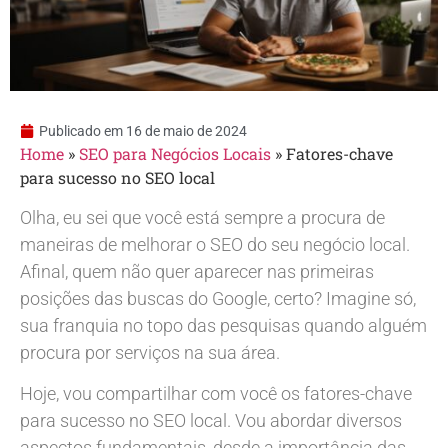
Publicado em
16 de maio de 2024
Home
»
SEO para Negócios Locais
»
Fatores-chave
para sucesso no SEO local
Olha, eu sei que você está sempre a procura de
maneiras de melhorar o SEO do seu negócio local.
Afinal, quem não quer aparecer nas primeiras
posições das buscas do Google, certo? Imagine só,
sua franquia no topo das pesquisas quando alguém
procura por serviços na sua área.
Hoje, vou compartilhar com você os fatores-chave
para sucesso no SEO local. Vou abordar diversos
aspectos fundamentais, desde a importância das