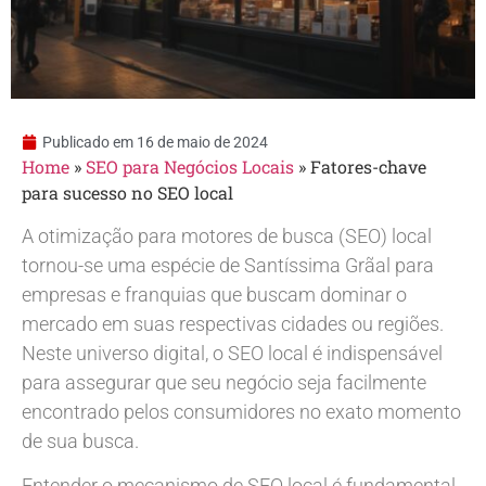
Publicado em
16 de maio de 2024
Home
»
SEO para Negócios Locais
»
Fatores-chave
para sucesso no SEO local
A otimização para motores de busca (SEO) local
tornou-se uma espécie de Santíssima Grãal para
empresas e franquias que buscam dominar o
mercado em suas respectivas cidades ou regiões.
Neste universo digital, o SEO local é indispensável
para assegurar que seu negócio seja facilmente
encontrado pelos consumidores no exato momento
de sua busca.
Entender o mecanismo de SEO local é fundamental,