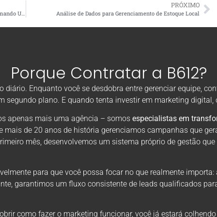
PRÓXIMO
Fidelização de Clientes Através de Aplicativos: Transformando Usuários em Fãs
Análise de Dados para Gerenciamento de Estoque Local
Porque Contratar a B612?
diário. Enquanto você se desdobra entre gerenciar equipe, con
em segundo plano. E quando tenta investir em marketing digital
omos apenas mais uma agência – somos
especialistas em transf
de mais de 20 anos de história gerenciamos campanhas que ger
primeiro mês, desenvolvemos um sistema próprio de gestão que
velmente para que você possa focar no que realmente importa: 
nte, garantimos um fluxo consistente de leads qualificados par
rir como fazer o marketing funcionar, você já estará colhendo