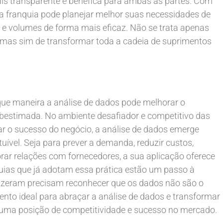
ais transparente e benéfica para ambas as partes. Com
 franquia pode planejar melhor suas necessidades de
s e volumes de forma mais eficaz. Não se trata apenas
, mas sim de transformar toda a cadeia de suprimentos
que maneira a análise de dados pode melhorar o
bestimada. No ambiente desafiador e competitivo das
r o sucesso do negócio, a análise de dados emerge
ível. Seja para prever a demanda, reduzir custos,
rar relações com fornecedores, a sua aplicação oferece
quias que já adotam essa prática estão um passo à
fizeram precisam reconhecer que os dados não são o
ento ideal para abraçar a análise de dados e transformar
o uma posição de competitividade e sucesso no mercado.