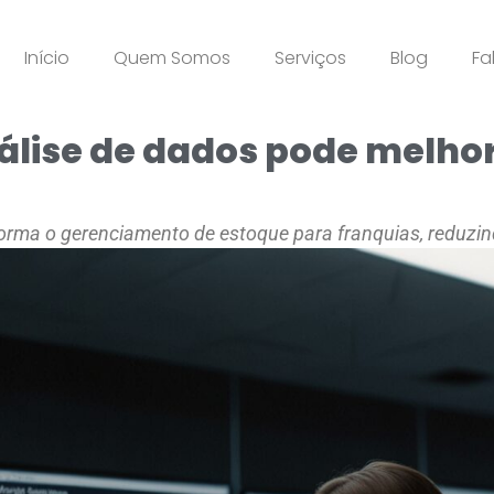
Início
Quem Somos
Serviços
Blog
Fa
álise de dados pode melho
rma o gerenciamento de estoque para franquias, reduzind