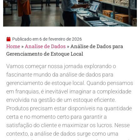
Publicado em
6 de fevereiro de 2026
Home
»
Analise de Dados
»
Análise de Dados para
Gerenciamento de Estoque Local
Vamos começar nossa jornada explorando o
fascinante mundo da análise de dados para
gerenciamento de estoque local. Quando pensamos
em franquias, é inevitável imaginar a complexidade
envolvida na gestão de um estoque eficiente.
Produtos precisam estar disponíveis na quantidade
certa e no momento certo para garantir a
satisfação do cliente e maximizar os lucros. Nesse
contexto, a análise de dados surge como uma