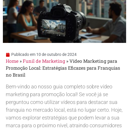
Publicado em
10 de outubro de 2024
Home
»
Funil de Marketing
»
Vídeo Marketing para
Promoção Local: Estratégias Eficazes para Franquias
no Brasil
Bem-vindo ao nosso guia completo sobre vídeo
marketing para promoção local! Se você já se
perguntou como utilizar vídeos para destacar sua
franquia no mercado local, está no lugar certo. Hoje,
vamos explorar estratégias que podem levar a sua
marca para o próximo nível, atraindo consumidores