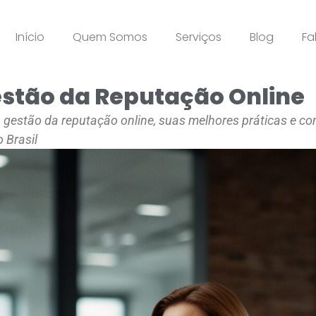
Início
Quem Somos
Serviços
Blog
Fa
stão da Reputação Online
gestão da reputação online, suas melhores práticas e com
 Brasil