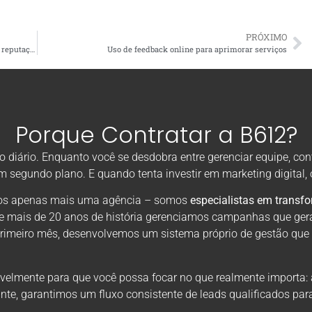
PRÓXIMO
De que maneira a transparência pode ajudar na gestão da reputação online?
Uso de feedback online para aprimorar serviços
Porque Contratar a B612?
diário. Enquanto você se desdobra entre gerenciar equipe, con
em segundo plano. E quando tenta investir em marketing digital
omos apenas mais uma agência – somos
especialistas em transf
de mais de 20 anos de história gerenciamos campanhas que ger
primeiro mês, desenvolvemos um sistema próprio de gestão que
velmente para que você possa focar no que realmente importa: 
nte, garantimos um fluxo consistente de leads qualificados par