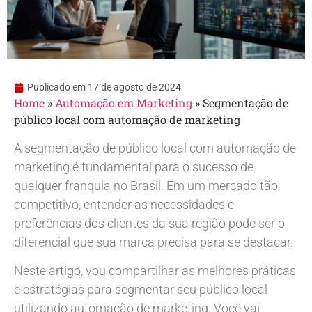
Publicado em
17 de agosto de 2024
Home
»
Automação em Marketing
»
Segmentação de
público local com automação de marketing
A segmentação de público local com automação de
marketing é fundamental para o sucesso de
qualquer franquia no Brasil. Em um mercado tão
competitivo, entender as necessidades e
preferências dos clientes da sua região pode ser o
diferencial que sua marca precisa para se destacar.
Neste artigo, vou compartilhar as melhores práticas
e estratégias para segmentar seu público local
utilizando automação de marketing. Você vai