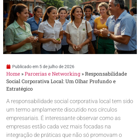
Publicado em
5 de julho de 2026
Home
»
Parcerias e Networking
»
Responsabilidade
Social Corporativa Local: Um Olhar Profundo e
Estratégico
A responsabilidade social corporativa local tem sido
um termo amplamente discutido nos círculos
empresariais. É interessante observar como as
empresas estão cada vez mais focadas na
integração de práticas que não só promovam o