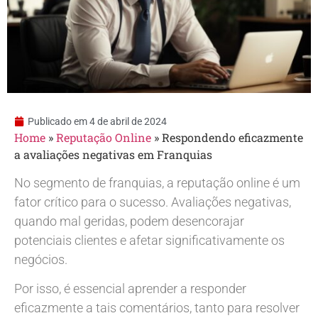
Publicado em
4 de abril de 2024
Home
»
Reputação Online
»
Respondendo eficazmente
a avaliações negativas em Franquias
No segmento de franquias, a reputação online é um
fator crítico para o sucesso. Avaliações negativas,
quando mal geridas, podem desencorajar
potenciais clientes e afetar significativamente os
negócios.
Por isso, é essencial aprender a responder
eficazmente a tais comentários, tanto para resolver