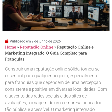
Publicado em
9 de junho de 2026
Home
»
Reputação Online
»
Reputação Online e
Marketing Integrado: O Guia Completo para
Franquias
Construir uma reputação online sólida tornou-se
essencial para qualquer negócio, especialmente
para franquias que dependem de uma percepção
consistente e positiva em diversas localidades. Com
o advento das redes sociais e dos sites de
avaliações, a imagem de uma empresa nunca foi
tão pública e acessível. O marketing integrado