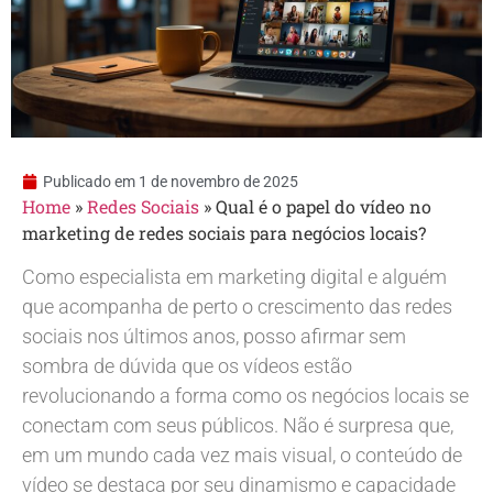
Publicado em
1 de novembro de 2025
Home
»
Redes Sociais
»
Qual é o papel do vídeo no
marketing de redes sociais para negócios locais?
Como especialista em marketing digital e alguém
que acompanha de perto o crescimento das redes
sociais nos últimos anos, posso afirmar sem
sombra de dúvida que os vídeos estão
revolucionando a forma como os negócios locais se
conectam com seus públicos. Não é surpresa que,
em um mundo cada vez mais visual, o conteúdo de
vídeo se destaca por seu dinamismo e capacidade