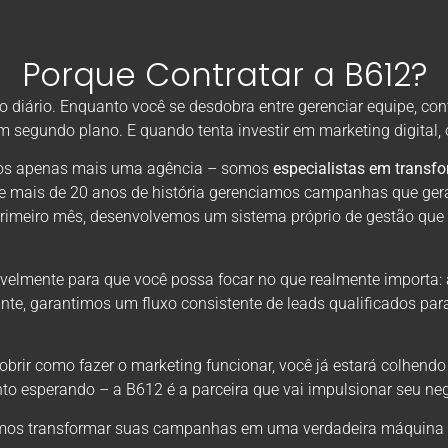
Porque Contratar a B612?
diário. Enquanto você se desdobra entre gerenciar equipe, con
em segundo plano. E quando tenta investir em marketing digital
omos apenas mais uma agência – somos
especialistas em transf
de mais de 20 anos de história gerenciamos campanhas que ger
primeiro mês, desenvolvemos um sistema próprio de gestão que
velmente para que você possa focar no que realmente importa: 
nte, garantimos um fluxo consistente de leads qualificados par
rir como fazer o marketing funcionar, você já estará colhendo
to esperando – a B612 é a parceira que vai impulsionar seu neg
os transformar suas campanhas em uma verdadeira máquina de