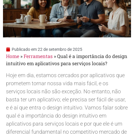
Publicado em
22 de setembro de 2025
Home
»
Ferramentas
»
Qual é a importância do design
intuitivo em aplicativos para serviços locais?
Hoje em dia, estamos cercados por aplicativos que
prometem tornar nossa vida mais fácil, e os
serviços locais não são exceção. No entanto, não
basta ter um aplicativo; ele precisa ser fácil de usar,
e é aí que entra o design intuitivo. Vamos falar sobre
qual é a importância do design intuitivo em
aplicativos para serviços locais e por que ele é um
diferencial fundamental no competitivo mercado de