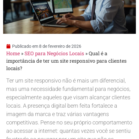
Publicado em
8 de fevereiro de 2026
Home
»
SEO para Negócios Locais
»
Qual é a
importância de ter um site responsivo para clientes
locais?
Ter um site responsivo não é mais um diferencial,
mas uma necessidade fundamental para negócios,
especialmente aqueles que visam alcançar clientes
locais. A presença digital bem feita fortalece a
imagem da marca e traz várias vantagens
competitivas. Pense no seu próprio comportamento
ao acessar a internet: quantas vezes você se sentiu