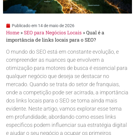
Publicado em
14 de maio de 2026
Home
»
SEO para Negócios Locais
»
Qual é a
importância de links locais para o SEO?
O mundo do SEO está em constante evolução, e
compreender as nuances que envolvem a
otimização para motores de busca é essencial para
qualquer negócio que deseja se destacar no
mercado. Quando se trata do setor de franquias,
onde a competição pode ser acirrada, a importância
dos links locais para o SEO se torna ainda mais
evidente. Neste artigo, vamos explorar esse tema
em profundidade, abordando como esses links
específicos podem influenciar sua estratégia digital
e ajudar o seu negócio a ocupar os primeiros