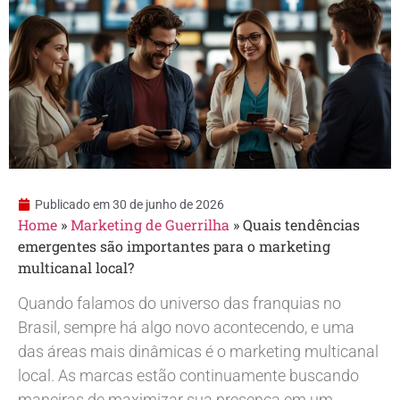
Publicado em
30 de junho de 2026
Home
»
Marketing de Guerrilha
»
Quais tendências
emergentes são importantes para o marketing
multicanal local?
Quando falamos do universo das franquias no
Brasil, sempre há algo novo acontecendo, e uma
das áreas mais dinâmicas é o marketing multicanal
local. As marcas estão continuamente buscando
maneiras de maximizar sua presença em um