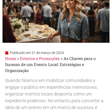
Publicado em
31 de março de 2024
Home
»
Eventos e Promoções
»
As Chaves para o
Sucesso de um Evento Local: Estratégias e
Organização
Quando falamos em mobilizar comunidades e
engajar o público em experiências memoráveis,
organizar eventos locais desponta como um
expediente poderoso. No entanto, para converter a
ideia de um evento em um marco de sucesso, é