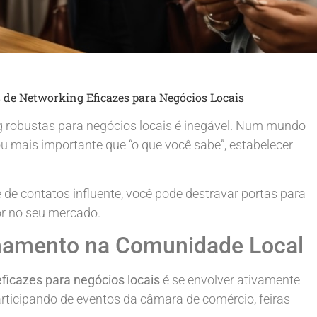
s de Networking Eficazes para Negócios Locais
g robustas para negócios locais é inegável. Num mundo
u mais importante que “o que você sabe”, estabelecer
e contatos influente, você pode destravar portas para
or no seu mercado.
namento na Comunidade Local
ficazes para negócios locais
é se envolver ativamente
articipando de eventos da câmara de comércio, feiras