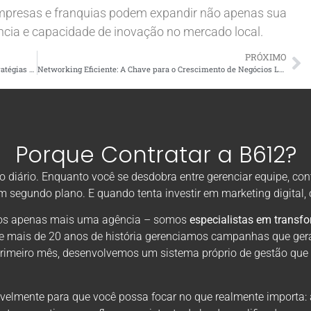
mpresas e franquias podem expandir não apenas sua
ncia e capacidade de inovação no mercado local.
PRÓXIMO
Publicidade Paga Eficiente para Pequenas Empresas: Estratégias que Funcionam
Networking Eficiente: A Chave para o Crescimento de Negócios Locais
Porque Contratar a B612?
diário. Enquanto você se desdobra entre gerenciar equipe, con
em segundo plano. E quando tenta investir em marketing digital
omos apenas mais uma agência – somos
especialistas em transf
de mais de 20 anos de história gerenciamos campanhas que ger
primeiro mês, desenvolvemos um sistema próprio de gestão que
velmente para que você possa focar no que realmente importa: 