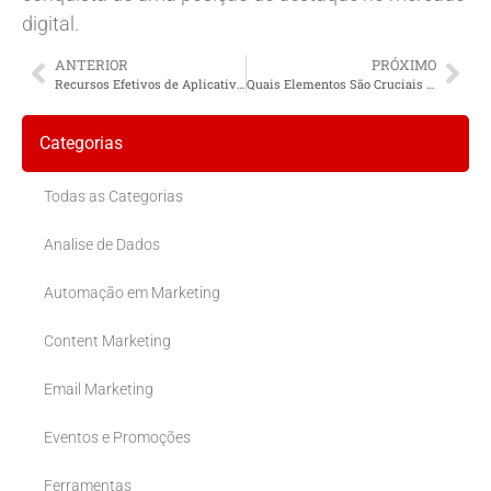
digital.
ANTERIOR
PRÓXIMO
Recursos Efetivos de Aplicativos Móveis para Clientes Locais
Quais Elementos São Cruciais Para uma Estratégia de Marketing Digital Bem-Sucedida para Negócios Locais?
Categorias
Todas as Categorias
Analise de Dados
Automação em Marketing
Content Marketing
Email Marketing
Eventos e Promoções
Ferramentas