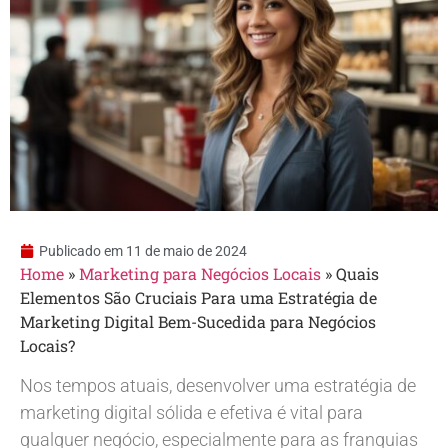
Publicado em
11 de maio de 2024
Home
»
Marketing para Negócios Locais
»
Quais
Elementos São Cruciais Para uma Estratégia de
Marketing Digital Bem-Sucedida para Negócios
Locais?
Nos tempos atuais, desenvolver uma estratégia de
marketing digital sólida e efetiva é vital para
qualquer negócio, especialmente para as franquias