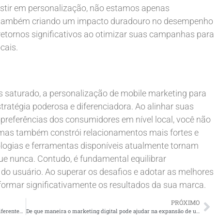
investir em personalização, não estamos apenas
as também criando um impacto duradouro no desempenho
 retornos significativos ao otimizar suas campanhas para
cais.
 saturado, a personalização de mobile marketing para
atégia poderosa e diferenciadora. Ao alinhar suas
preferências dos consumidores em nível local, você não
mas também constrói relacionamentos mais fortes e
ologias e ferramentas disponíveis atualmente tornam
ue nunca. Contudo, é fundamental equilibrar
 do usuário. Ao superar os desafios e adotar as melhores
sformar significativamente os resultados da sua marca.
PRÓXIMO
Como o Mobile Marketing Pode Ser Personalizado para Diferentes Segmentos de Clientes Locais?
De que maneira o marketing digital pode ajudar na expansão de um negócio local para novos mercados?