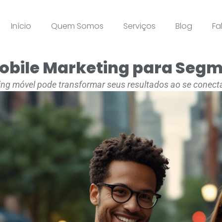
Início
Quem Somos
Serviços
Blog
Fa
obile Marketing para Segm
ng móvel pode transformar seus resultados ao se conect