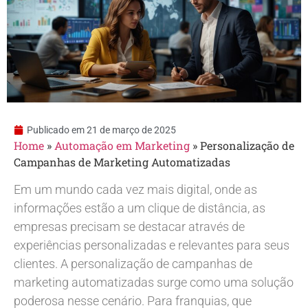
Publicado em
21 de março de 2025
Home
»
Automação em Marketing
»
Personalização de
Campanhas de Marketing Automatizadas
Em um mundo cada vez mais digital, onde as
informações estão a um clique de distância, as
empresas precisam se destacar através de
experiências personalizadas e relevantes para seus
clientes. A personalização de campanhas de
marketing automatizadas surge como uma solução
poderosa nesse cenário. Para franquias, que