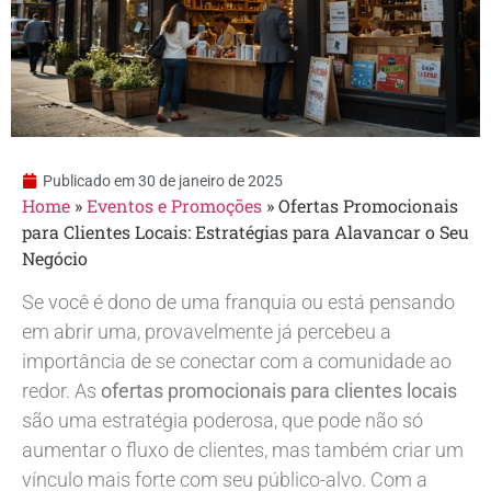
Publicado em
30 de janeiro de 2025
Home
»
Eventos e Promoções
»
Ofertas Promocionais
para Clientes Locais: Estratégias para Alavancar o Seu
Negócio
Se você é dono de uma franquia ou está pensando
em abrir uma, provavelmente já percebeu a
importância de se conectar com a comunidade ao
redor. As
ofertas promocionais para clientes locais
são uma estratégia poderosa, que pode não só
aumentar o fluxo de clientes, mas também criar um
vínculo mais forte com seu público-alvo. Com a