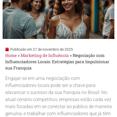
Publicado em
27 de novembro de 2025
Home
»
Marketing de Influência
»
Negociação com
Influenciadores Locais: Estratégias para Impulsionar
sua Franquia
Engajar-se em uma negociação com
influenciadores locais pode ser a chave para
alavancar o sucesso da sua franquia no Brasil. No
atual cenário competitivo, empresas estão cada vez
mais focadas em se conectar ao público de maneira
genuína, e trabalhar com influenciadores que já têm