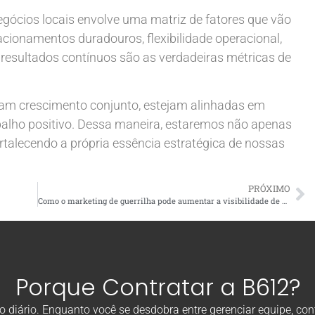
negócios locais envolve uma matriz de fatores que vão
acionamentos duradouros, flexibilidade operacional,
 resultados contínuos são as verdadeiras métricas de
am crescimento conjunto, estejam alinhadas em
balho positivo. Dessa maneira, estaremos não apenas
rtalecendo a própria essência estratégica de nossas
PRÓXIMO
Como o marketing de guerrilha pode aumentar a visibilidade de um negócio local?
Porque Contratar a B612?
diário. Enquanto você se desdobra entre gerenciar equipe, con