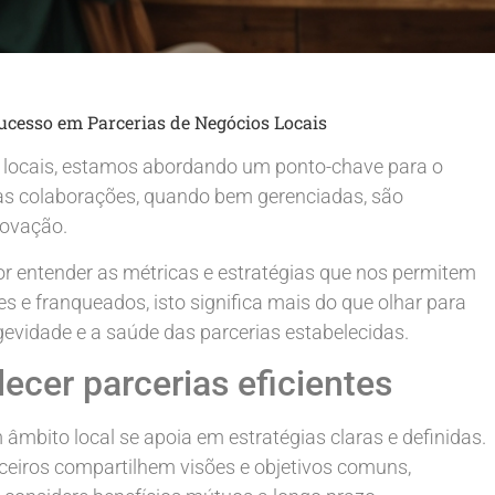
cesso em Parcerias de Negócios Locais
 locais, estamos abordando um ponto-chave para o
sas colaborações, quando bem gerenciadas, são
novação.
or entender as métricas e estratégias que nos permitem
es e franqueados, isto significa mais do que olhar para
ngevidade e a saúde das parcerias estabelecidas.
lecer parcerias eficientes
mbito local se apoia em estratégias claras e definidas.
rceiros compartilhem visões e objetivos comuns,