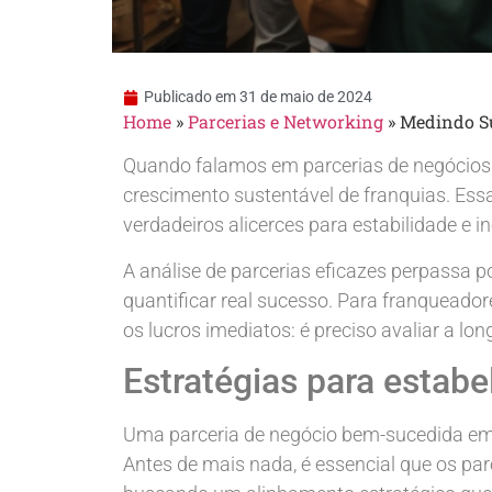
Publicado em
31 de maio de 2024
Home
»
Parcerias e Networking
»
Medindo Su
Quando falamos em parcerias de negócios
crescimento sustentável de franquias. Es
verdadeiros alicerces para estabilidade e i
A análise de parcerias eficazes perpassa p
quantificar real sucesso. Para franqueador
os lucros imediatos: é preciso avaliar a lo
Estratégias para estabe
Uma parceria de negócio bem-sucedida em â
Antes de mais nada, é essencial que os pa