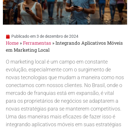
Publicado em
3 de dezembro de 2024
Home
»
Ferramentas
»
Integrando Aplicativos Móveis
em Marketing Local
O marketing local é um campo em constante
evolução, especialmente com o surgimento de
novas tecnologias que mudam a maneira como nos
conectamos com nossos clientes. No Brasil, onde o
mercado de franquias está em expansão, é vital
para os proprietários de negócios se adaptarem a
novas estratégias para se manterem competitivos.
Uma das maneiras mais eficazes de fazer isso é
integrando aplicativos móveis em suas estratégias