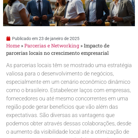
Publicado em
23 de janeiro de 2025
Home
»
Parcerias e Networking
»
Impacto de
parcerias locais no crescimento empresarial
As parcerias locais têm se mostrado uma estratégia
valiosa para o desenvolvimento de negócios,
especialmente em um cenário econômico dinâmico
como o brasileiro. Estabelecer laços com empresas,
fornecedores ou até mesmo concorrentes em uma
região pode gerar benefícios que vão além das
expectativas. São diversas as vantagens que
podemos obter através dessas colaborações, desde
o aumento da visibilidade local até a otimização de