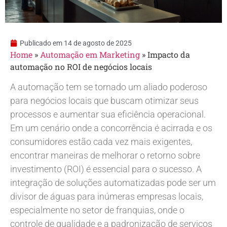
Publicado em
14 de agosto de 2025
Home
»
Automação em Marketing
»
Impacto da
automação no ROI de negócios locais
A automação tem se tornado um aliado poderoso
para negócios locais que buscam otimizar seus
processos e aumentar sua eficiência operacional.
Em um cenário onde a concorrência é acirrada e os
consumidores estão cada vez mais exigentes,
encontrar maneiras de melhorar o retorno sobre
investimento (ROI) é essencial para o sucesso. A
integração de soluções automatizadas pode ser um
divisor de águas para inúmeras empresas locais,
especialmente no setor de franquias, onde o
controle de qualidade e a padronização de serviços