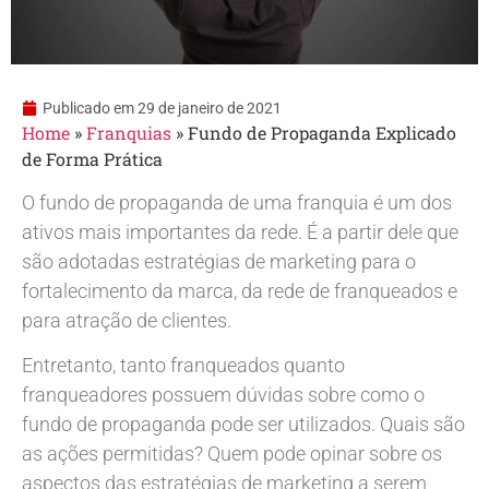
Publicado em
29 de janeiro de 2021
Home
»
Franquias
»
Fundo de Propaganda Explicado
de Forma Prática
O fundo de propaganda de uma franquia é um dos
ativos mais importantes da rede. É a partir dele que
são adotadas estratégias de marketing para o
fortalecimento da marca, da rede de franqueados e
para atração de clientes.
Entretanto, tanto franqueados quanto
franqueadores possuem dúvidas sobre como o
fundo de propaganda pode ser utilizados. Quais são
as ações permitidas? Quem pode opinar sobre os
aspectos das estratégias de marketing a serem