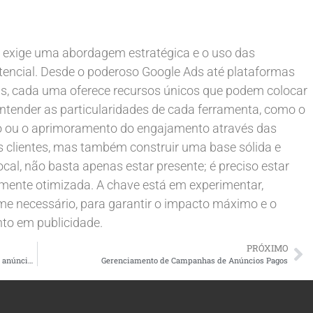
 exige uma abordagem estratégica e o uso das
tencial. Desde o poderoso Google Ads até plataformas
s, cada uma oferece recursos únicos que podem colocar
entender as particularidades de cada ferramenta, como o
ão ou o aprimoramento do engajamento através das
vos clientes, mas também construir uma base sólida e
local, não basta apenas estar presente; é preciso estar
camente otimizada. A chave está em experimentar,
me necessário, para garantir o impacto máximo e o
nto em publicidade.
PRÓXIMO
Quais ferramentas podem ajudar a gerenciar e monitorar anúncios pagos locais?
Gerenciamento de Campanhas de Anúncios Pagos