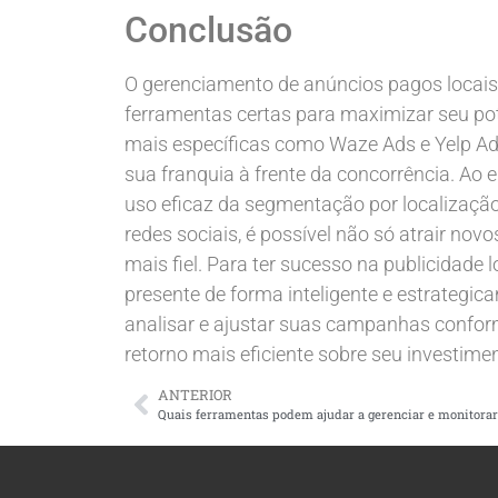
Conclusão
O gerenciamento de anúncios pagos locais
ferramentas certas para maximizar seu po
mais específicas como Waze Ads e Yelp Ad
sua franquia à frente da concorrência. Ao 
uso eficaz da segmentação por localizaç
redes sociais, é possível não só atrair no
mais fiel. Para ter sucesso na publicidade 
presente de forma inteligente e estrategi
analisar e ajustar suas campanhas confor
retorno mais eficiente sobre seu investime
ANTERIOR