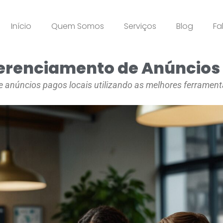
Início
Quem Somos
Serviços
Blog
Fa
erenciamento de Anúncios 
anúncios pagos locais utilizando as melhores ferrament