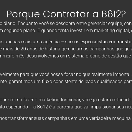
Porque Contratar a B612?
diário. Enquanto você se desdobra entre gerenciar equipe, con
em segundo plano. E quando tenta investir em marketing digital
omos apenas mais uma agência – somos
especialistas em transf
de mais de 20 anos de história gerenciamos campanhas que ger
primeiro mês, desenvolvemos um sistema próprio de gestão que
velmente para que você possa focar no que realmente importa: 
nte, garantimos um fluxo consistente de leads qualificados par
rir como fazer o marketing funcionar, você já estará colhendo
to esperando – a B612 é a parceira que vai impulsionar seu neg
os transformar suas campanhas em uma verdadeira máquina de