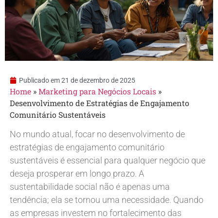
Publicado em
21 de dezembro de 2025
Home
»
Marketing para Negócios Locais
»
Desenvolvimento de Estratégias de Engajamento
Comunitário Sustentáveis
No mundo atual, focar no desenvolvimento de
estratégias de engajamento comunitário
sustentáveis é essencial para qualquer negócio que
deseja prosperar em longo prazo. A
sustentabilidade social não é apenas uma
tendência; ela se tornou uma necessidade. Quando
as empresas investem no fortalecimento das