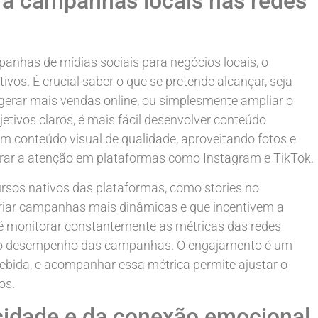
ara campanhas locais nas redes
has de mídias sociais para negócios locais, o
ivos. É crucial saber o que se pretende alcançar, seja
, gerar mais vendas online, ou simplesmente ampliar o
ivos claros, é mais fácil desenvolver conteúdo
em conteúdo visual de qualidade, aproveitando fotos e
urar a atenção em plataformas como Instagram e TikTok.
ursos nativos das plataformas, como stories no
riar campanhas mais dinâmicas e que incentivem a
a é monitorar constantemente as métricas das redes
me o desempenho das campanhas. O engajamento é um
ebida, e acompanhar essa métrica permite ajustar o
os.
cidade e da conexão emocional