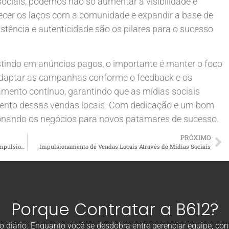
sociais, podemos não só aumentar a visibilidade e
ecer os laços com a comunidade e expandir a base de
istência e autenticidade são os pilares para o sucesso
estindo em anúncios pagos, o importante é manter o foco
Adaptar as campanhas conforme o feedback e os
amento contínuo, garantindo que as mídias sociais
mento dessas vendas locais. Com dedicação e um bom
sionando os negócios para novos patamares de sucesso.
PRÓXIMO
De Que Forma as Campanhas de Mídias Sociais Podem Impulsionar as Vendas Locais?
Impulsionamento de Vendas Locais Através de Mídias Sociais
Porque Contratar a B612?
diário. Enquanto você se desdobra entre gerenciar equipe, con