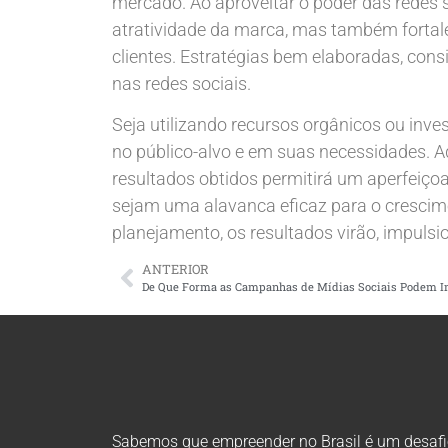
mercado. Ao aproveitar o poder das redes 
atratividade da marca, mas também fortal
clientes. Estratégias bem elaboradas, cons
nas redes sociais.
Seja utilizando recursos orgânicos ou inv
no público-alvo e em suas necessidades. 
resultados obtidos permitirá um aperfeiço
sejam uma alavanca eficaz para o cresci
planejamento, os resultados virão, impul
ANTERIOR
Sabemos que empreender no Brasil é um desafio 