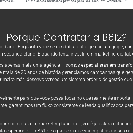
Explorando a Melhoria da Experiência do Cliente Local Através de Dados
Quais são as melhores práticas para SEO local em websites?
Porque Contratar a B612?
diário. Enquanto você se desdobra entre gerenciar equipe, con
em segundo plano. E quando tenta investir em marketing digital
omos apenas mais uma agência – somos
especialistas em transf
de mais de 20 anos de história gerenciamos campanhas que ger
primeiro mês, desenvolvemos um sistema próprio de gestão que
velmente para que você possa focar no que realmente importa: 
nte, garantimos um fluxo consistente de leads qualificados par
rir como fazer o marketing funcionar, você já estará colhendo
to esperando – a B612 é a parceira que vai impulsionar seu neg