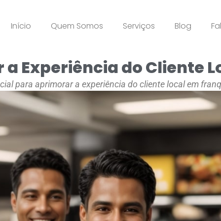
Início
Quem Somos
Serviços
Blog
Fa
a Experiência do Cliente L
al para aprimorar a experiência do cliente local em franqu