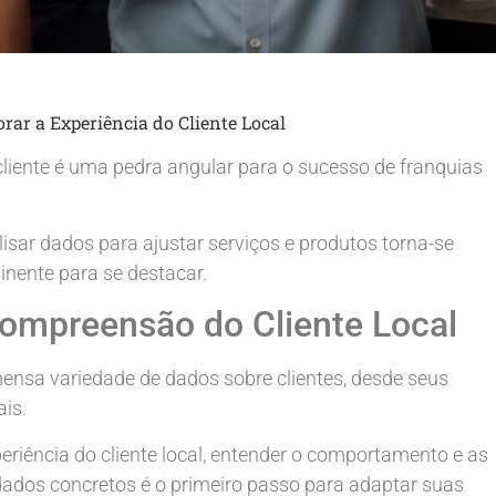
rar a Experiência do Cliente Local
liente é uma pedra angular para o sucesso de franquias
isar dados para ajustar serviços e produtos torna-se
nente para se destacar.
Compreensão do Cliente Local
imensa variedade de dados sobre clientes, desde seus
is.
riência do cliente local, entender o comportamento e as
 dados concretos é o primeiro passo para adaptar suas