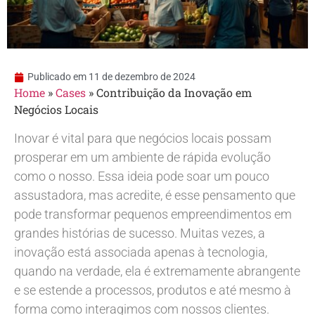
Publicado em
11 de dezembro de 2024
Home
»
Cases
»
Contribuição da Inovação em
Negócios Locais
Inovar é vital para que negócios locais possam
prosperar em um ambiente de rápida evolução
como o nosso. Essa ideia pode soar um pouco
assustadora, mas acredite, é esse pensamento que
pode transformar pequenos empreendimentos em
grandes histórias de sucesso. Muitas vezes, a
inovação está associada apenas à tecnologia,
quando na verdade, ela é extremamente abrangente
e se estende a processos, produtos e até mesmo à
forma como interagimos com nossos clientes.