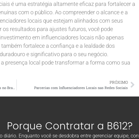
ociais é uma estratégia altamente eficaz para fortalecer a
enuínas com o público. Ao compreender o alcance e a
fluenciadores locais que estejam alinhados com seus
r os resultados para ajustes futuros, você pode
 investimento em influenciadores locais não apenas
também fortalece a confiança e a lealdade dos
radouro e significativo para o seu negócio.
o a presença local pode transformar a forma como sua
PRÓXIMO
Desafios em SEO Local: Estratégias e Dicas para Franquias no Brasil
Parcerias com Influenciadores Locais nas Redes Sociais
Porque Contratar a B612?
diário. Enquanto você se desdobra entre gerenciar equipe, con