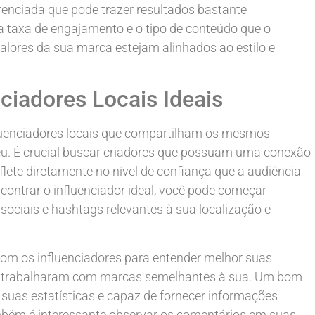
enciada que pode trazer resultados bastante
 a taxa de engajamento e o tipo de conteúdo que o
valores da sua marca estejam alinhados ao estilo e
nciadores Locais Ideais
fluenciadores locais que compartilham os mesmos
seu. É crucial buscar criadores que possuam uma conexão
lete diretamente no nível de confiança que a audiência
ontrar o influenciador ideal, você pode começar
sociais e hashtags relevantes à sua localização e
com os influenciadores para entender melhor suas
 já trabalharam com marcas semelhantes à sua. Um bom
e suas estatísticas e capaz de fornecer informações
mbém é interessante observar os comentários em suas