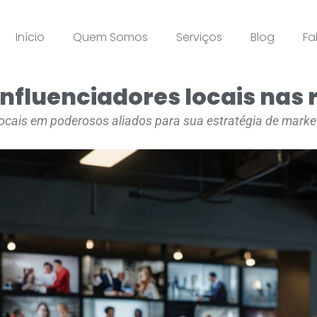
Início
Quem Somos
Serviços
Blog
Fa
influenciadores locais nas 
cais em poderosos aliados para sua estratégia de market