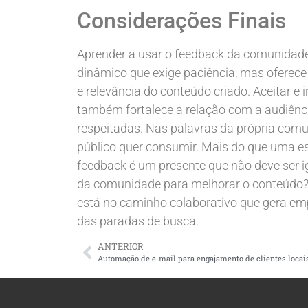
Considerações Finais
Aprender a usar o feedback da comunidade
dinâmico que exige paciência, mas ofere
e relevância do conteúdo criado. Aceitar e
também fortalece a relação com a audiênc
respeitadas. Nas palavras da própria comu
público quer consumir. Mais do que uma e
feedback é um presente que não deve ser i
da comunidade para melhorar o conteúdo?”
está no caminho colaborativo que gera emp
das paradas de busca.
ANTERIOR
Automação de e-mail para engajamento de clientes locai