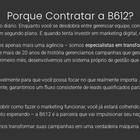
Porque Contratar a B612?
diário. Enquanto você se desdobra entre gerenciar equipe, con
em segundo plano. E quando tenta investir em marketing digital
omos apenas mais uma agência – somos
especialistas em transf
de mais de 20 anos de história gerenciamos campanhas que ger
primeiro mês, desenvolvemos um sistema próprio de gestão que
velmente para que você possa focar no que realmente importa: 
nte, garantimos um fluxo consistente de leads qualificados par
rir como fazer o marketing funcionar, você já estará colhendo
to esperando – a B612 é a parceira que vai impulsionar seu neg
os transformar suas campanhas em uma verdadeira máquina de