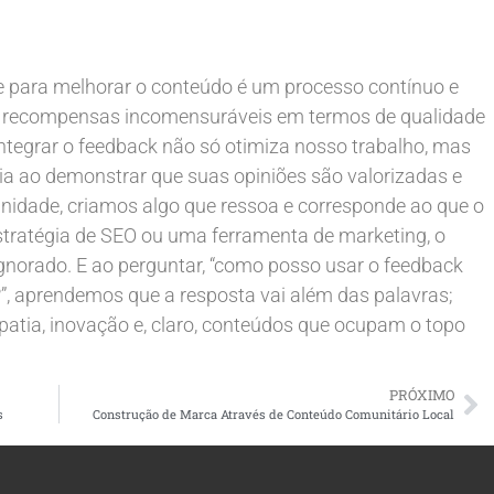
 para melhorar o conteúdo é um processo contínuo e
ce recompensas incomensuráveis em termos de qualidade
 integrar o feedback não só otimiza nosso trabalho, mas
ia ao demonstrar que suas opiniões são valorizadas e
nidade, criamos algo que ressoa e corresponde ao que o
stratégia de SEO ou uma ferramenta de marketing, o
gnorado. E ao perguntar, “como posso usar o feedback
, aprendemos que a resposta vai além das palavras;
atia, inovação e, claro, conteúdos que ocupam o topo
PRÓXIMO
s
Construção de Marca Através de Conteúdo Comunitário Local