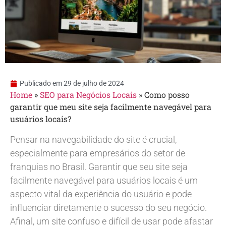
Publicado em
29 de julho de 2024
Home
»
SEO para Negócios Locais
»
Como posso
garantir que meu site seja facilmente navegável para
usuários locais?
Pensar na navegabilidade do site é crucial,
especialmente para empresários do setor de
franquias no Brasil. Garantir que seu site seja
facilmente navegável para usuários locais é um
aspecto vital da experiência do usuário e pode
influenciar diretamente o sucesso do seu negócio.
Afinal, um site confuso e difícil de usar pode afastar