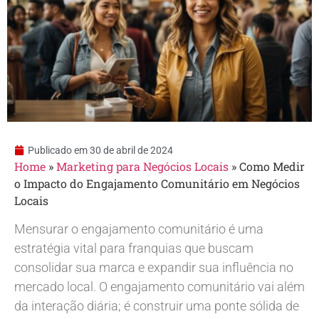
Publicado em
30 de abril de 2024
Home
»
Marketing para Negócios Locais
»
Como Medir
o Impacto do Engajamento Comunitário em Negócios
Locais
Mensurar o engajamento comunitário é uma
estratégia vital para franquias que buscam
consolidar sua marca e expandir sua influência no
mercado local. O engajamento comunitário vai além
da interação diária; é construir uma ponte sólida de