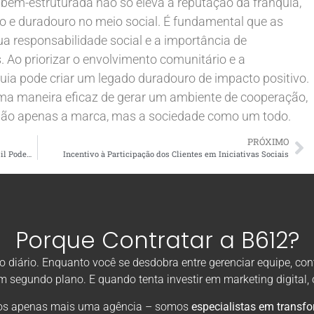
em-estruturada não só eleva a reputação da franquia,
e duradouro no meio social. É fundamental que as
 responsabilidade social e a importância de
. Ao priorizar o envolvimento comunitário e a
uia pode criar um legado duradouro de impacto positivo.
uma maneira eficaz de gerar um ambiente de cooperação,
 não apenas a marca, mas a sociedade como um todo.
PRÓXIMO
Parcerias para Sustentabilidade: Como Franquias no Brasil Podem Fazer a Diferença
Incentivo à Participação dos Clientes em Iniciativas Sociais
Porque Contratar a B612?
diário. Enquanto você se desdobra entre gerenciar equipe, con
em segundo plano. E quando tenta investir em marketing digital
omos apenas mais uma agência – somos
especialistas em transf