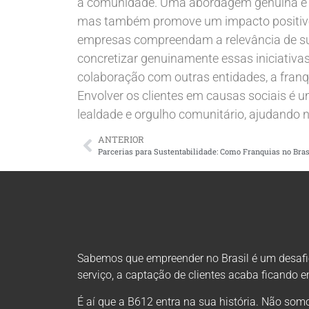
a comunidade. Uma abordagem genuína e b
mas também promove um impacto positivo 
empresas compreendam a relevância de sua
concretizar genuinamente essas iniciativas
colaboração com outras entidades, a franq
Envolver os clientes em causas sociais é 
lealdade e orgulho comunitário, ajudando
ANTERIOR
Sabemos que empreender no Brasil é um desafio 
serviço, a captação de clientes acaba ficando 
É aí que a B612 entra na sua história. Não s