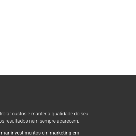
trolar custos e manter a qualidade do seu
, os resultados nem sempre aparecem.
ormar investimentos em marketing em