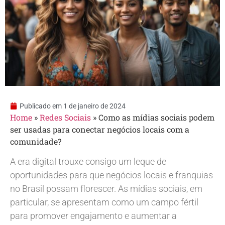
Publicado em
1 de janeiro de 2024
Home
»
Redes Sociais
»
Como as mídias sociais podem
ser usadas para conectar negócios locais com a
comunidade?
A era digital trouxe consigo um leque de
oportunidades para que negócios locais e franquias
no Brasil possam florescer. As mídias sociais, em
particular, se apresentam como um campo fértil
para promover engajamento e aumentar a