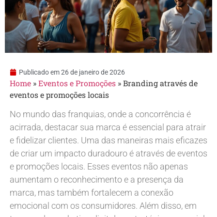
Publicado em
26 de janeiro de 2026
Home
»
Eventos e Promoções
»
Branding através de
eventos e promoções locais
No mundo das franquias, onde a concorrência é
acirrada, destacar sua marca é essencial para atrair
e fidelizar clientes. Uma das maneiras mais eficazes
de criar um impacto duradouro é através de eventos
e promoções locais. Esses eventos não apenas
aumentam o reconhecimento e a presença da
marca, mas também fortalecem a conexão
emocional com os consumidores. Além disso, em