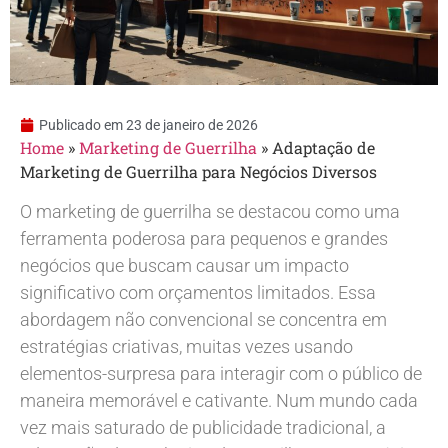
Publicado em
23 de janeiro de 2026
Home
»
Marketing de Guerrilha
»
Adaptação de
Marketing de Guerrilha para Negócios Diversos
O marketing de guerrilha se destacou como uma
ferramenta poderosa para pequenos e grandes
negócios que buscam causar um impacto
significativo com orçamentos limitados. Essa
abordagem não convencional se concentra em
estratégias criativas, muitas vezes usando
elementos-surpresa para interagir com o público de
maneira memorável e cativante. Num mundo cada
vez mais saturado de publicidade tradicional, a