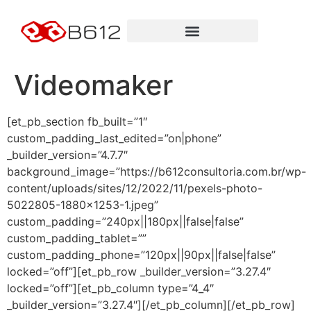
Videomaker
[et_pb_section fb_built=”1″
custom_padding_last_edited=”on|phone”
_builder_version=”4.7.7″
background_image=”https://b612consultoria.com.br/wp-
content/uploads/sites/12/2022/11/pexels-photo-
5022805-1880×1253-1.jpeg”
custom_padding=”240px||180px||false|false”
custom_padding_tablet=””
custom_padding_phone=”120px||90px||false|false”
locked=”off”][et_pb_row _builder_version=”3.27.4″
locked=”off”][et_pb_column type=”4_4″
_builder_version=”3.27.4″][/et_pb_column][/et_pb_row]