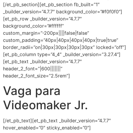
[/et_pb_section][et_pb_section fb_built=”1″
_builder_version=”4.7.7″ background_color=”#f0f0f0″]
[et_pb_row _builder_version=”4.7.7″
background_color=”#ffffff”
custom_margin=”-200px||||false|false”
custom_padding=”40px|40px|40px|40px|true|true”
border_radii=”on|30px|30px|30px|30px” locked=”off”]
[et_pb_column type=”4_4″ _builder_version=”3.27.4″]
[et_pb_text _builder_version=”4.7.7″
header_2_font=”|600|||||||”
header_2_font_size=”2.5rem”]
Vaga para
Videomaker Jr.
[/et_pb_text][et_pb_text _builder_version=”4.7.7″
hover_enabled=”0″ sticky_enabled=”0″]